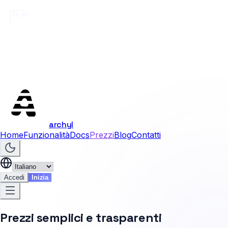
[0,0]
archyl
Home
Funzionalità
Docs
Prezzi
Blog
Contatti
Accedi
Inizia
Prezzi semplici e trasparenti