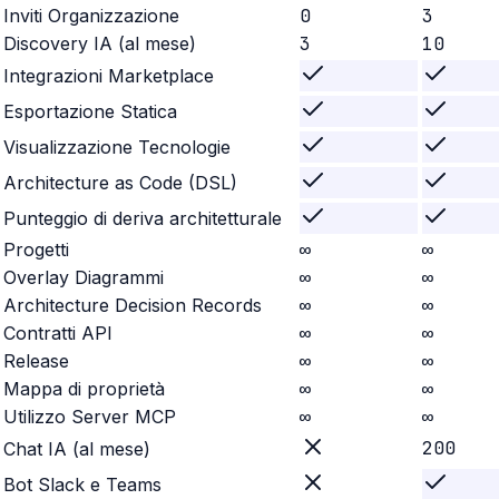
Inviti Organizzazione
0
3
Discovery IA (al mese)
3
10
Integrazioni Marketplace
Esportazione Statica
Visualizzazione Tecnologie
Architecture as Code (DSL)
Punteggio di deriva architetturale
Progetti
∞
∞
Overlay Diagrammi
∞
∞
Architecture Decision Records
∞
∞
Contratti API
∞
∞
Release
∞
∞
Mappa di proprietà
∞
∞
Utilizzo Server MCP
∞
∞
200
Chat IA (al mese)
Bot Slack e Teams