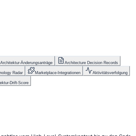
Architektur-Änderungsanträge
Architecture Decision Records
nology Radar
Marketplace-Integrationen
Aktivitätsverfolgung
ektur-Drift-Score