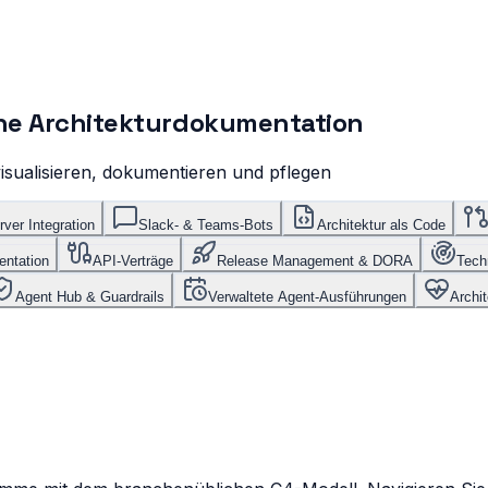
ne Architekturdokumentation
isualisieren, dokumentieren und pflegen
ver Integration
Slack- & Teams-Bots
Architektur als Code
entation
API-Verträge
Release Management & DORA
Tech
Agent Hub & Guardrails
Verwaltete Agent-Ausführungen
Archit