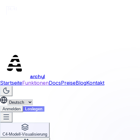
[0,0]
archyl
Startseite
Funktionen
Docs
Preise
Blog
Kontakt
Anmelden
Loslegen
C4-Modell-Visualisierung