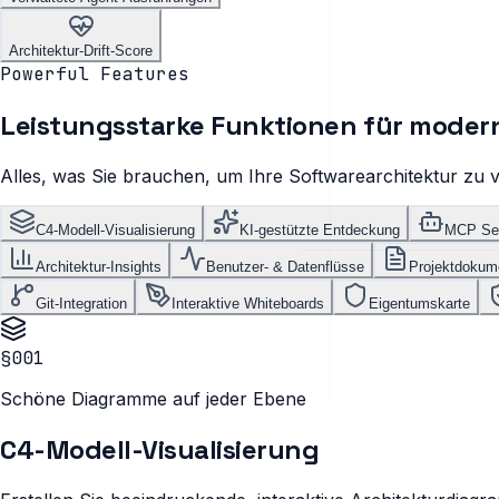
Architektur-Drift-Score
Powerful Features
Leistungsstarke Funktionen für moder
Alles, was Sie brauchen, um Ihre Softwarearchitektur zu v
C4-Modell-Visualisierung
KI-gestützte Entdeckung
MCP Ser
Architektur-Insights
Benutzer- & Datenflüsse
Projektdokum
Git-Integration
Interaktive Whiteboards
Eigentumskarte
§001
Schöne Diagramme auf jeder Ebene
C4-Modell-Visualisierung