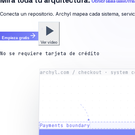
Mira toda tu arquitectura.
Generada automá
Conecta un repositorio. Archyl mapea cada sistema, servi
Empieza gratis
Ver vídeo
No se requiere tarjeta de crédito
archyl.com / checkout · system c
Payments boundary